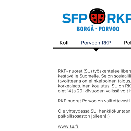
Koti
Porvoon RKP
Po
RKP- nuoret (SU) työskentelee liberaa
kestävälle Suomelle. Se on sosiaalil
tavoitteena on elinkelpoinen talou
korkealaatuinen koulutus. SU on RKP
olet 14 ja 29 ikävuoden välissä voit
RKP:nuoret Porvoo on valitettavasti i
Ole yhteydessä SU: henkilökuntaan m
paikallisosaston jälleen! :)
www.su.fi