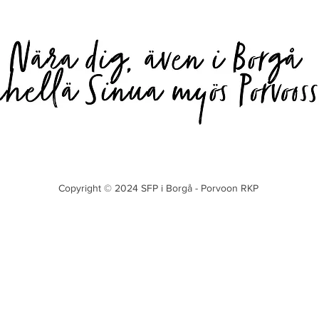
Copyright © 2024
SFP i Borgå - Porvoon RKP