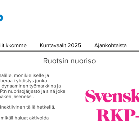
liitikkomme
Kuntavaalit 2025
Ajankohtaista
Ruotsin nuoriso
lille, monikieliselle ja
iberaali yhdistys jonka
s, dynaaminen työmarkkina ja
:n nuorisojärjestö ja sinä joka
 hakea jäseneksi.
naktiivinen tällä hetkellä.
ikäli haluat aktivoida